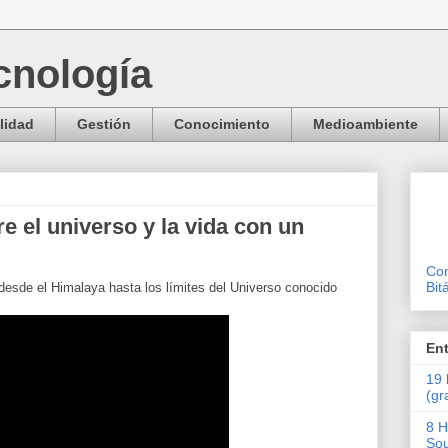
cnología
lidad
Gestión
Conocimiento
Medioambiente
e el universo y la vida con un
Con
Bit
esde el Himalaya hasta los límites del Universo conocido
En
19 
(gr
8 H
Sou