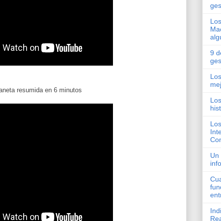
ges
Los
Mac
alg
9 d
ges
Los
mej
laneta resumida en 6 minutos
Los
his
Los
Int
Com
Un 
inf
Cua
fun
ent
Ind
Rea