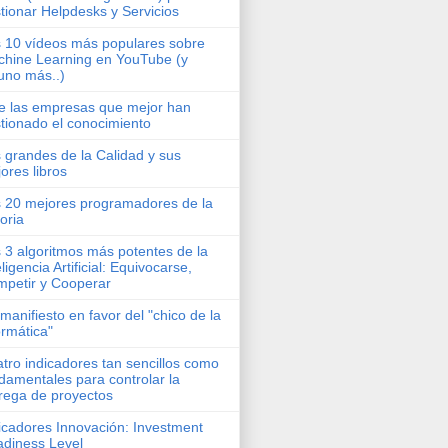
tionar Helpdesks y Servicios
 10 vídeos más populares sobre
hine Learning en YouTube (y
uno más..)
e las empresas que mejor han
tionado el conocimiento
 grandes de la Calidad y sus
ores libros
 20 mejores programadores de la
toria
 3 algoritmos más potentes de la
eligencia Artificial: Equivocarse,
petir y Cooperar
manifiesto en favor del "chico de la
ormática"
tro indicadores tan sencillos como
damentales para controlar la
rega de proyectos
icadores Innovación: Investment
diness Level