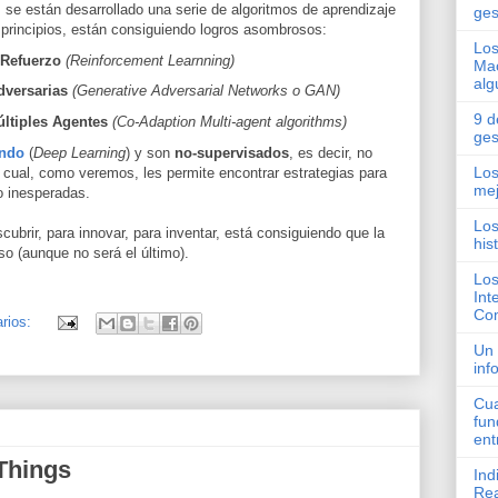
 se están desarrollado una serie de algoritmos de aprendizaje
ges
principios, están consiguiendo logros asombrosos:
Los
 Refuerzo
(Reinforcement Learnning)
Mac
alg
dversarias
(Generative Adversarial Networks o GAN)
9 d
ltiples Agentes
(Co-Adaption Multi-agent algorithms)
ges
undo
(
Deep Learning
) y son
no-supervisados
, es decir, no
Los
o cual, como veremos, les permite encontrar estrategias para
mej
o inesperadas.
Los
ubrir, para innovar, para inventar, está consiguiendo que la
his
paso (aunque no será el último).
Los
Int
Com
rios:
Un 
inf
Cua
fun
ent
 Things
Ind
Rea