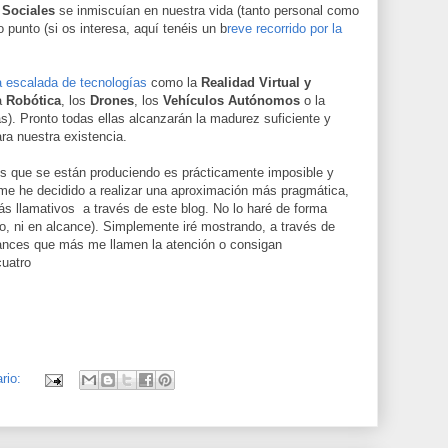
 Sociales
se inmiscuían en nuestra vida (tanto personal como
o punto (si os interesa, aquí tenéis un b
reve recorrido por la
a escalada de tecnologías
como la
Realidad Virtual y
la
Robótica
, los
Drones
, los
Vehículos Autónomos
o la
as). Pronto todas ellas alcanzarán la madurez suficiente y
a nuestra existencia.
es que se están produciendo es prácticamente imposible y
me he decidido a realizar una aproximación más pragmática,
s llamativos a través de este blog. No lo haré de forma
to, ni en alcance). Simplemente iré mostrando, a través de
vances que más me llamen la atención o consigan
cuatro
rio: