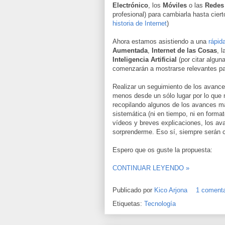
Electrónico
, los
Móviles
o las
Redes
profesional) para cambiarla hasta ciert
historia de Internet
)
Ahora estamos asistiendo a una
rápid
Aumentada
,
Internet de las Cosas
, 
Inteligencia Artificial
(por citar algun
comenzarán a mostrarse relevantes par
Realizar un seguimiento de los avanc
menos desde un sólo lugar por lo que 
recopilando algunos de los avances má
sistemática (ni en tiempo, ni en forma
vídeos y breves explicaciones, los a
sorprenderme. Eso sí, siempre serán 
Espero que os guste la propuesta:
CONTINUAR LEYENDO »
Publicado por
Kico Arjona
1 comenta
Etiquetas:
Tecnología