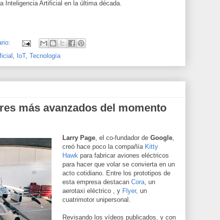
 Inteligencia Artificial en la última década.
rio:
ficial
,
IoT
,
Tecnología
ores más avanzados del momento
Larry Page
, el co-fundador de
Google
,
creó hace poco la compañía
Kitty
Hawk
para fabricar aviones eléctricos
para hacer que volar se convierta en un
acto cotidiano. Entre los prototipos de
esta empresa destacan
Cora
, un
aerotaxi eléctrico , y
Flyer
, un
cuatrimotor unipersonal.
Revisando los vídeos publicados, y con