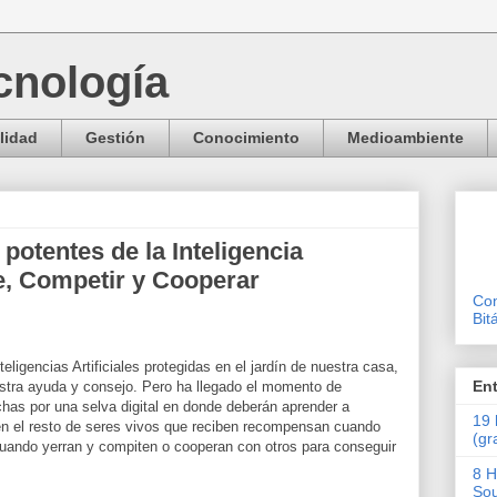
cnología
lidad
Gestión
Conocimiento
Medioambiente
potentes de la Inteligencia
se, Competir y Cooperar
Con
Bit
ligencias Artificiales protegidas en el jardín de nuestra casa,
En
stra ayuda y consejo. Pero ha llegado el momento de
nchas por una selva digital en donde deberán aprender a
19 
en el resto de seres vivos que reciben recompensan cuando
(gr
cuando yerran y compiten o cooperan con otros para conseguir
8 H
Sou