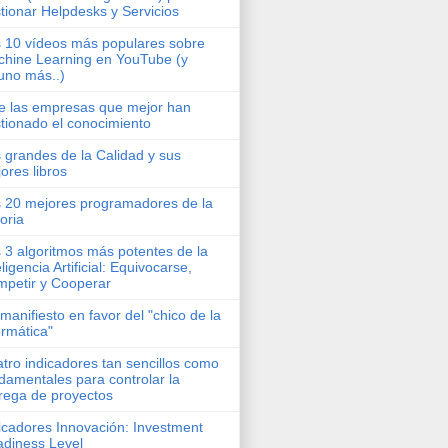
tionar Helpdesks y Servicios
 10 vídeos más populares sobre
hine Learning en YouTube (y
uno más..)
e las empresas que mejor han
tionado el conocimiento
 grandes de la Calidad y sus
ores libros
 20 mejores programadores de la
toria
 3 algoritmos más potentes de la
eligencia Artificial: Equivocarse,
petir y Cooperar
manifiesto en favor del "chico de la
ormática"
tro indicadores tan sencillos como
damentales para controlar la
rega de proyectos
icadores Innovación: Investment
diness Level