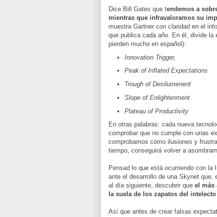
Dice Bill Gates que t
endemos a sobrev
mientras que infravaloramos su imp
muestra Gartner con claridad en el inf
que publica cada año. En él, divide la
pierden mucho en español):
Innovation Trigger,
Peak of Inflated Expectations
Trough of Desilumenent
Slope of Enlightenment
Plateau of Productivity
En otras palabras: cada nueva tecnolo
comprobar que no cumple con unas exp
comprobamos cómo ilusiones y frustra
tiempo, conseguirá volver a asombrar
Pensad lo que está ocurriendo con la I
ante el desarrollo de una Skynet que, e
al día siguiente, descubrir que
el más 
la suela de los zapatos del intelecto
Así que antes de crear falsas expecta