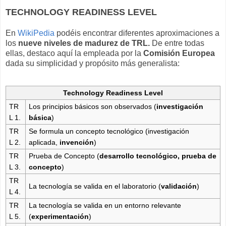
TECHNOLOGY READINESS LEVEL
En
WikiPedia
podéis encontrar diferentes aproximaciones a
los
nueve niveles de madurez de TRL.
De entre todas
ellas, destaco aquí la empleada por la
Comisión Europea
dada su simplicidad y propósito más generalista:
Technology Readiness Level
TR
Los principios básicos son observados (
investigación
L 1.
básica
)
TR
Se formula un concepto tecnológico (investigación
L 2.
aplicada,
invención
)
TR
Prueba de Concepto (
desarrollo tecnológico, prueba de
L 3.
concepto
)
TR
La tecnología se valida en el laboratorio (
validación
)
L 4.
TR
La tecnología se valida en un entorno relevante
L 5.
(
experimentación
)