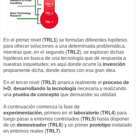
En el primer nivel (
TRL1
) se formulan diferentes hipótesis
para ofrecer soluciones a una determinada problemática,
mientras que, en el segundo (
TRL2
), se exploran dichas
hipótesis en busca de una tecnología que dé respuesta a
nuestras inquietudes; es aquí donde ocurre la
invención
propiamente dicha, donde damos con esa gran idea.
En el tercer nivel (
TRL3
) arranca realmente el
proceso de
I+D
,
desarrollando la tecnología
necesaria y realizando
una
prueba de concepto
que demuestre su utilidad.
A continuación comienza la fase de
experimentación,
primero en el
laboratorio
(
TRL4
) para
luego pasar a entornos controlados (
TRL5
) hasta disponer
de un
demostrador
(
TRL6
) y un primer
prototipo
instalado
en entornos reales (
TRL7
).