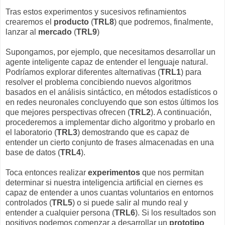
Tras estos experimentos y sucesivos refinamientos
crearemos el
producto
(
TRL8
) que podremos, finalmente,
lanzar al
mercado
(
TRL9
)
Supongamos, por ejemplo, que necesitamos desarrollar un
agente inteligente capaz de entender el lenguaje natural.
Podríamos explorar diferentes alternativas (
TRL1
) para
resolver el problema concibiendo nuevos algoritmos
basados en el análisis sintáctico, en métodos estadísticos o
en redes neuronales concluyendo que son estos últimos los
que mejores perspectivas ofrecen (
TRL2
). A continuación,
procederemos a implementar dicho algoritmo y probarlo en
el laboratorio (
TRL3
) demostrando que es capaz de
entender un cierto conjunto de frases almacenadas en una
base de datos (
TRL4
).
Toca entonces realizar
experimentos
que nos permitan
determinar si nuestra inteligencia artificial en ciernes es
capaz de entender a unos cuantas voluntarios en entornos
controlados (
TRL5
) o si puede salir al mundo real y
entender a cualquier persona (
TRL6
). Si los resultados son
positivos podemos comenzar a desarrollar un
prototipo